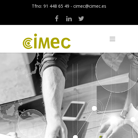
Tfno:
91 448 65 49
-
cimec@cimec.es