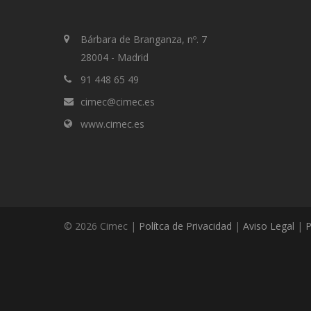
Bárbara de Branganza, nº. 7
28004 - Madrid
91 448 65 49
cimec@cimec.es
www.cimec.es
© 2026 Cimec |
Polítca de Privacidad
|
Aviso Legal
|
P