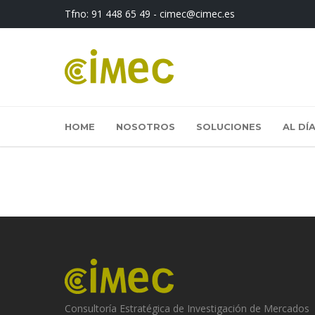
Tfno:
91 448 65 49
-
cimec@cimec.es
HOME
NOSOTROS
SOLUCIONES
AL DÍ
Consultoría Estratégica de Investigación de Mercados