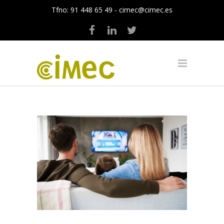
Tfno:
91 448 65 49
-
cimec@cimec.es