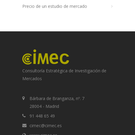
Precio de un estudio de mercado
Consultoría Estratégica de Investigación de
Mercados
Bárbara de Branganza, nº. 7
28004 - Madrid
91 448 65 49
cimec@cimec.es