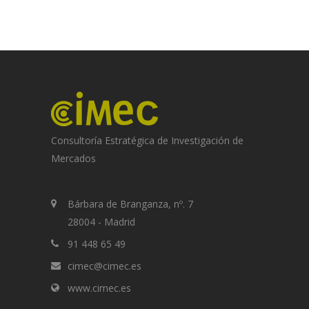
Consultoría Estratégica de Investigación de
Mercados
Bárbara de Branganza, nº. 7
28004 - Madrid
91 448 65 49
cimec@cimec.es
www.cimec.es