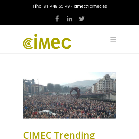
Tfno:
91 448 65 49
-
cimec@cimec.es
CIMEC Trending