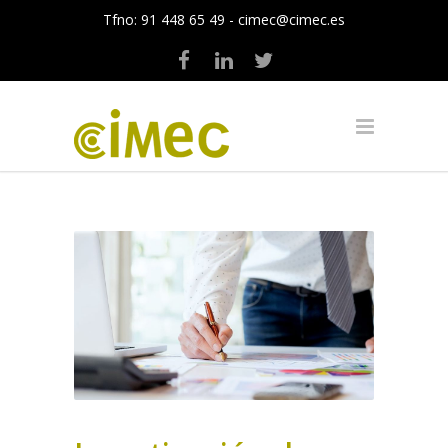
Tfno:
91 448 65 49
-
cimec@cimec.es