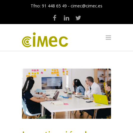
Tfno:
91 448 65 49
-
cimec@cimec.es