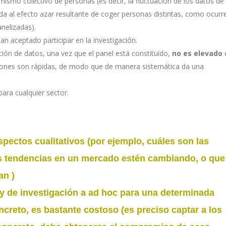
mismo colectivo de personas (es decir, la fluctuación de los datos de
a al efecto azar resultante de coger personas distintas, como ocurr
nelizadas).
han aceptado participar en la investigación.
ción de datos, una vez que el panel está constituido,
no es elevado
aciones son rápidas, de modo que de manera sistemática da una
 para cualquier sector.
pectos cualitativos
(por ejemplo, cuáles son las
as tendencias en un mercado estén cambiando, o que
an )
 y de
investigación a ad hoc
para una determinada
ncreto, es
bastante costoso
(es preciso captar a los