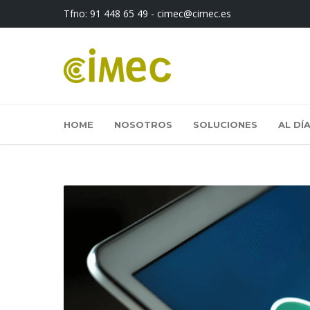
Tfno:
91 448 65 49
-
cimec@cimec.es
HOME
NOSOTROS
SOLUCIONES
AL DÍ