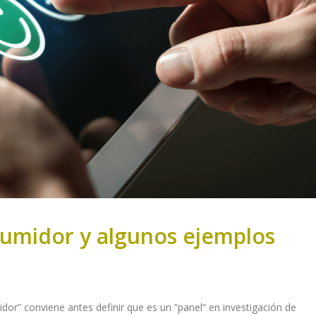
sumidor y algunos ejemplos
r” conviene antes definir que es un “panel” en investigación de