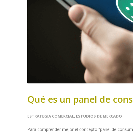
Qué es un panel de con
ESTRATEGIA COMERCIAL
,
ESTUDIOS DE MERCADO
Para comprender mejor el concepto “panel de consumido