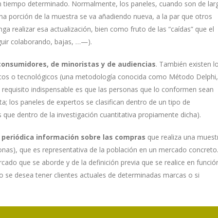
un tiempo determinado. Normalmente, los paneles, cuando son de lar
 una porción de la muestra se va añadiendo nueva, a la par que otros
ga realizar esa actualización, bien como fruto de las “caídas” que el
uir colaborando, bajas, …—).
onsumidores, de minoristas y de audiencias
. También existen l
ficos o tecnológicos (una metodología conocida como Método Delphi,
l requisito indispensable es que las personas que lo conformen sean
; los paneles de expertos se clasifican dentro de un tipo de
 que dentro de la investigación cuantitativa propiamente dicha).
periódica información sobre las compras
que realiza una muest
sonas), que es representativa de la población en un mercado concreto
ado que se aborde y de la definición previa que se realice en funció
olo se desea tener clientes actuales de determinadas marcas o si