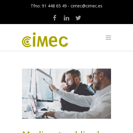
Tfno:
91 448 65 49
-
cimec@cimec.es