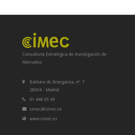
Consultoría Estratégica de Investigación de
Mercados
Bárbara de Branganza, nº. 7
28004 - Madrid
91 448 65 49
cimec@cimec.es
www.cimec.es