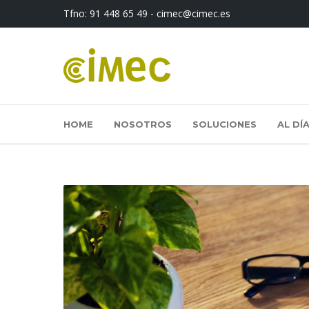
Tfno:
91 448 65 49
-
cimec@cimec.es
HOME
NOSOTROS
SOLUCIONES
AL DÍ