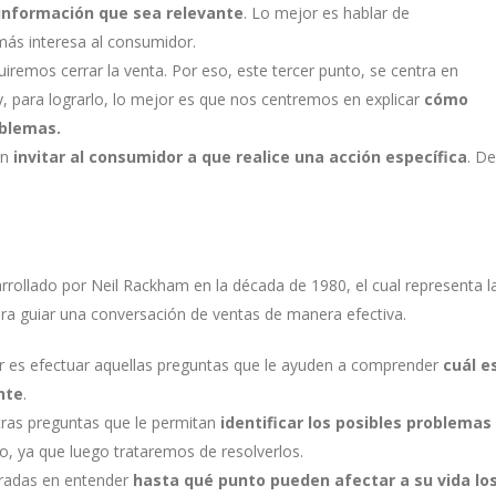
información que sea relevante
. Lo mejor es hablar de
 más interesa al consumidor.
uiremos cerrar la venta. Por eso, este tercer punto, se centra en
, para lograrlo, lo mejor es que nos centremos en explicar
cómo
oblemas.
en
invitar al consumidor a que realice una acción específica
. De
rollado por Neil Rackham en la década de 1980, el cual representa l
ra guiar una conversación de ventas de manera efectiva.
r es efectuar aquellas preguntas que le ayuden a comprender
cuál e
nte
.
otras preguntas que le permitan
identificar los posibles problemas
o, ya que luego trataremos de resolverlos.
tradas en entender
hasta qué punto pueden afectar a su vida lo