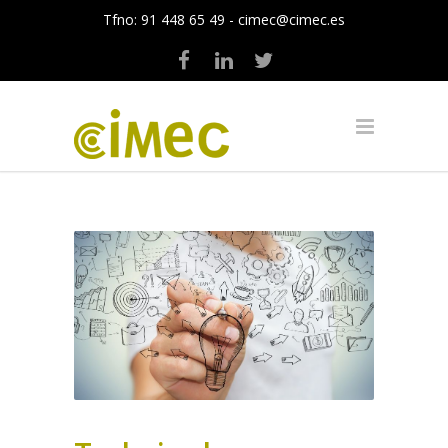
Tfno:
91 448 65 49
-
cimec@cimec.es