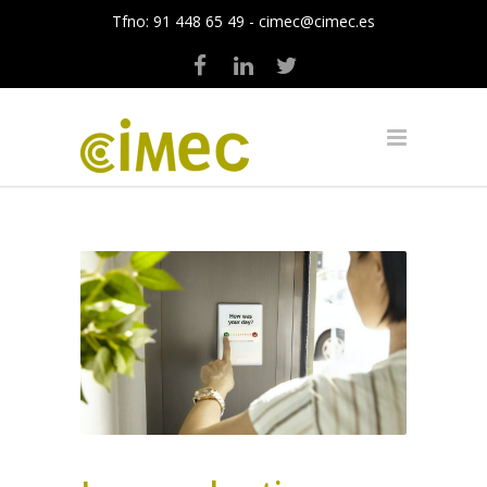
Tfno:
91 448 65 49
-
cimec@cimec.es