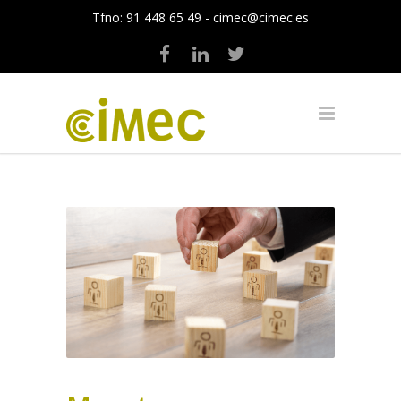
Tfno:
91 448 65 49
-
cimec@cimec.es