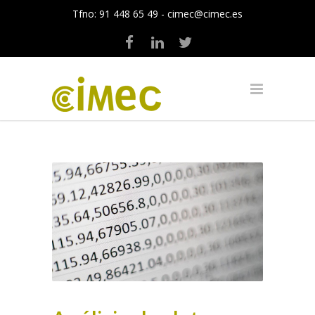
Tfno:
91 448 65 49
-
cimec@cimec.es