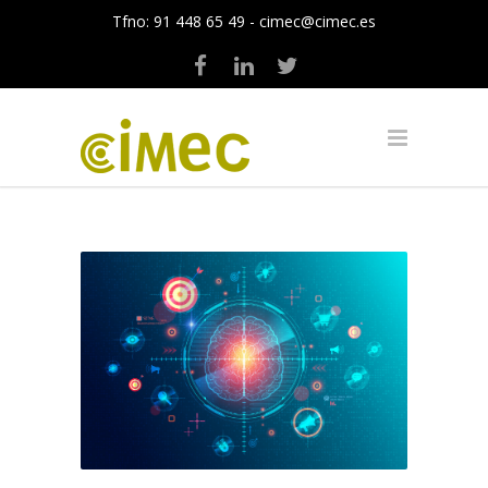
Tfno:
91 448 65 49
-
cimec@cimec.es